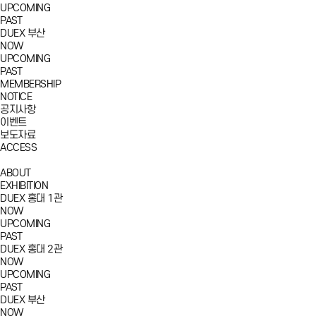
UPCOMING
PAST
DUEX 부산
NOW
UPCOMING
PAST
MEMBERSHIP
NOTICE
공지사항
이벤트
보도자료
ACCESS
ABOUT
EXHIBITION
DUEX 홍대 1관
NOW
UPCOMING
PAST
DUEX 홍대 2관
NOW
UPCOMING
PAST
DUEX 부산
NOW